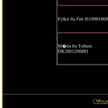
Fylkir fra
F
eti
IS19981869
M�na fra Toftum
DK2001200881