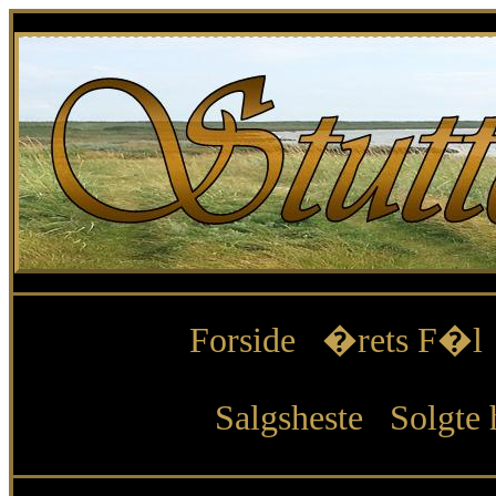
Forside
�rets F�l
Salgsheste
Solgte 